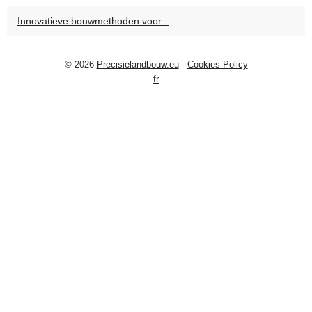
Innovatieve bouwmethoden voor...
© 2026
Precisielandbouw.eu
-
Cookies Policy
fr